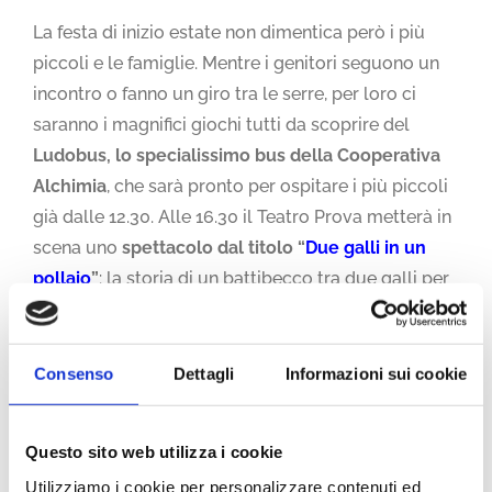
La festa di inizio estate non dimentica però i più
piccoli e le famiglie. Mentre i genitori seguono un
incontro o fanno un giro tra le serre, per loro ci
saranno i magnifici giochi tutti da scoprire del
Ludobus, lo specialissimo bus della Cooperativa
Alchimia
, che sarà pronto per ospitare i più piccoli
già dalle 12.30. Alle 16.30 il Teatro Prova metterà in
scena uno
spettacolo dal titolo “
Due galli in un
pollaio
”
: la storia di un battibecco tra due galli per
la conquista delle Regole d’Oro a difesa della
biodiversità.
Consenso
Dettagli
Informazioni sui cookie
Ma nessuna festa è veramente tale senza uno
spazio dedicato al cibo. Areté ha pensato anche a
Questo sito web utilizza i cookie
quello. A partire dalle 18:30 si terrà infatti il
BioAperitivo
: salumi, formaggi, verdure e
Utilizziamo i cookie per personalizzare contenuti ed