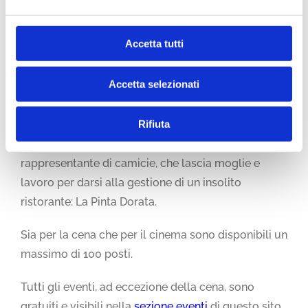
cinematografica a cielo aperto. La pellicola che
verrà proiettata sarà “L’altro volto della speranza”,
Accetta tutti
film del 2017 e molto apprezzato dalla critica e
adatto a tutta la famiglia. Vincitore dell’Orso
Accetta selezionati
d’Argento a Berlino ci racconta il bizzarro incontro
tra Khaled, un giovane rifugiato siriano, che quasi
Rifiuta
per caso si ritrova a Helsinki come passeggero
clandestino su una carboniera, e Wilkström,
rappresentante di camicie, che lascia moglie e
lavoro per darsi alla gestione di un insolito
ristorante: La Pinta Dorata.
Sia per la cena che per il cinema sono disponibili un
massimo di 100 posti.
Tutti gli eventi, ad eccezione della cena, sono
gratuiti e visibili nella
sezione eventi
di questo sito,