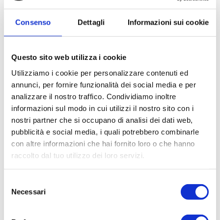
manciata di basilico fresco.
Successivamente trasferire il pesto in un
Consenso
Dettagli
Informazioni sui cookie
contenitore ermetico, coprendolo con un filo d’olio
extra vergine d’oliva (per evitare che si ossidi).
Conservare in frigorifero fino al momento dell’uso.
Questo sito web utilizza i cookie
Utilizziamo i cookie per personalizzare contenuti ed
annunci, per fornire funzionalità dei social media e per
analizzare il nostro traffico. Condividiamo inoltre
informazioni sul modo in cui utilizzi il nostro sito con i
nostri partner che si occupano di analisi dei dati web,
pubblicità e social media, i quali potrebbero combinarle
con altre informazioni che hai fornito loro o che hanno
raccolto dal tuo utilizzo dei loro servizi.
Selezione
Necessari
del
consenso