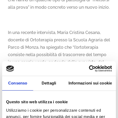
alla prova” in modo concreto verso un nuovo inizio.
In una recente intervista, Maria Cristina Cesana,
docente di Ortoterapia presso la Scuola Agraria del
Parco di Monza, ha spiegato che “l’ortoterapia
consiste nella possibilità di trascorrere del tempo
in uno spazio verde, godendo della sua vista, del
contatto con la natura o anche prendendosene
cura. Si tratta di un tipo di attività che può essere
Consenso
Dettagli
Informazioni sui cookie
attiva o passiva. Può quindi articolarsi attraverso la
semplice contemplazione, ad esempio in casi di
pazienti con scarsa mobilità, oppure può avvenire
Questo sito web utilizza i cookie
tramite la cura e la gestione dello spazio.”
Utilizziamo i cookie per personalizzare contenuti ed
annunci, per fornire funzionalità dei social media e per