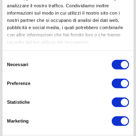
L’ortoterapia infatti può essere ti tipologie diverse:
analizzare il nostro traffico. Condividiamo inoltre
contemplativa, operativa od occupazionale e le
informazioni sul modo in cui utilizzi il nostro sito con i
tipologie di persone che possono trarre benefici da
nostri partner che si occupano di analisi dei dati web,
questa terapia sono varie: anziani, malati di
pubblicità e social media, i quali potrebbero combinarle
con altre informazioni che hai fornito loro o che hanno
Alzheimer o di Parkinson, persone con autismo, con
raccolto dal tuo utilizzo dei loro servizi.
disabilità, ragazzi in situazione di disagio sociale,
pazienti psichiatrici, casi di burnout…
Selezione
Necessari
del
consenso
Ci piace immaginare la nostra
cooperativa sempre
Preferenze
più grande
, sempre più
attenta alle esigenze
delle
persone e sempre più d’aiuto.
Statistiche
Marketing
Vi aspettiamo quindi
sabato 8 giugno alle 16.30
per l’inaugurazione ufficiale di questo nuovo