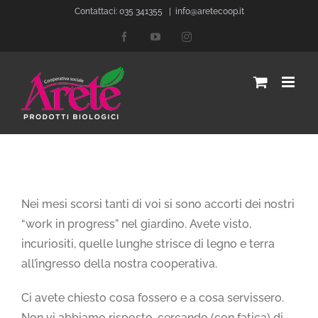
Salta
Contattaci: 035 341355
|
info@aretecoop.it
al
Facebook
YouTube
Instagram
contenuto
Ingrandisci
immagine
Nei mesi scorsi tanti di voi si sono accorti dei nostri
“work in progress” nel giardino. Avete visto,
incuriositi, quelle lunghe strisce di legno e terra
all’ingresso della nostra cooperativa.
Ci avete chiesto cosa fossero e a cosa servissero.
Non vi abbiamo risposto, cercando (con fatica) di