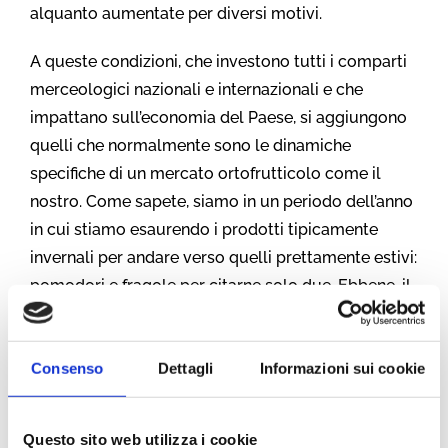
alquanto aumentate per diversi motivi.
A queste condizioni, che investono tutti i comparti
merceologici nazionali e internazionali e che
impattano sull’economia del Paese, si aggiungono
quelli che normalmente sono le dinamiche
specifiche di un mercato ortofrutticolo come il
nostro. Come sapete, siamo in un periodo dell’anno
in cui stiamo esaurendo i prodotti tipicamente
invernali per andare verso quelli prettamente estivi:
pomodori e fragole per citarne solo due. Ebbene, il
meteo nella scorsa settimana al centro sud non è
stato dei migliori; mentre sui campi di Areté
Consenso
Dettagli
Informazioni sui cookie
splendeva il sole con temperature decisamente
alte per il periodo, nella parte bassa dello stivale le
temperature sono improvvisamente scese rispetto
Questo sito web utilizza i cookie