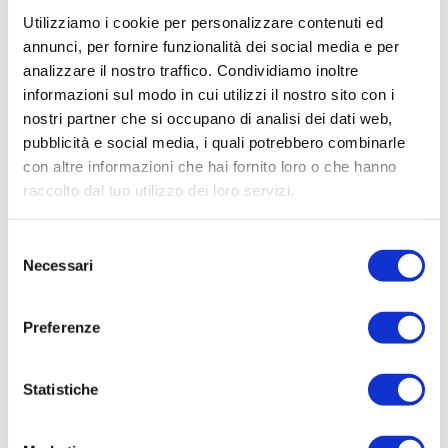
alla norma. Questo ha fatto sì che la maturazione e
Utilizziamo i cookie per personalizzare contenuti ed
la conseguente raccolta di ortaggi e frutti
annunci, per fornire funzionalità dei social media e per
venissero ritardate. Un altro dato che contribuisce
analizzare il nostro traffico. Condividiamo inoltre
a modificare i prezzi è la mancanza di manodopera
informazioni sul modo in cui utilizzi il nostro sito con i
stagionale, argomento trattato con vigore anche
nostri partner che si occupano di analisi dei dati web,
pubblicità e social media, i quali potrebbero combinarle
dai media.
con altre informazioni che hai fornito loro o che hanno
raccolto dal tuo utilizzo dei loro servizi.
Abbiamo voluto darvi una panoramica schietta e
Selezione
Necessari
trasparente di ciò che sta succedendo anche dal
del
consenso
punto di vista economico nel nostro settore.
Preferenze
Areté, come tutte le attività, deve, per forza di cose,
adeguarsi alle oscillazioni che il mercato evidenzia,
Statistiche
ma questo viene fatto ogni settimana cercando di
limitare il più possibile le oscillazioni in alto dei