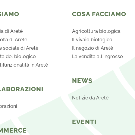
opzioni
possono
SIAMO
COSA FACCIAMO
essere
scelte
ia di Aretè
Agricoltura biologica
nella
sofia di Aretè
Il vivaio biologico
pagina
e sociale di Aretè
Il negozio di Aretè
del
ta del biologico
La vendita all'ingrosso
prodotto
ifunzionalità in Aretè
NEWS
LABORAZIONI
Notizie da Areté
orazioni
EVENTI
MMERCE