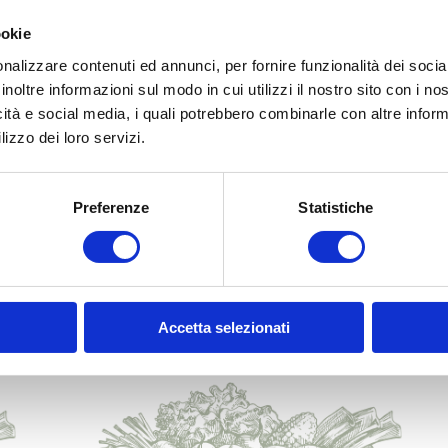
ookie
nalizzare contenuti ed annunci, per fornire funzionalità dei socia
inoltre informazioni sul modo in cui utilizzi il nostro sito con i n
ione
icità e social media, i quali potrebbero combinarle con altre inform
lizzo dei loro servizi.
assetta ògne tat è pensata per single e nuclei familiari di 2 
permette di avere sempre a disposizione prodotti di prima q
Preferenze
Statistiche
Accetta selezionati
Potrebbero interessarti anche