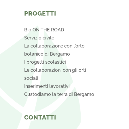
opzioni
possono
PROGETTI
essere
scelte
Bio ON THE ROAD
nella
Servizio civile
pagina
La collaborazione con l'orto
del
botanico di Bergamo
prodotto
I progetti scolastici
Le collaborazioni con gli orti
sociali
Inserimenti lavorativi
Custodiamo la terra di Bergamo
CONTATTI