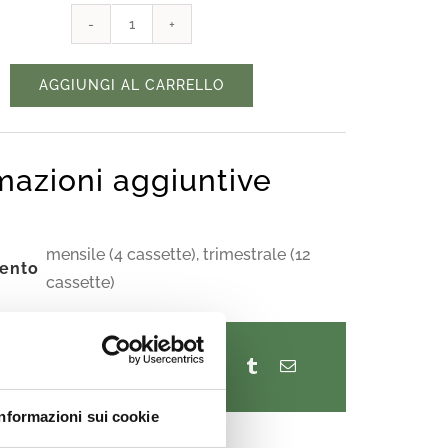
€68,00
ògne
a
tat
AGGIUNGI AL CARRELLO
€204,00
quantità
mazioni aggiuntive
mensile (4 cassette), trimestrale (12
ento
cassette)
Informazioni sui cookie