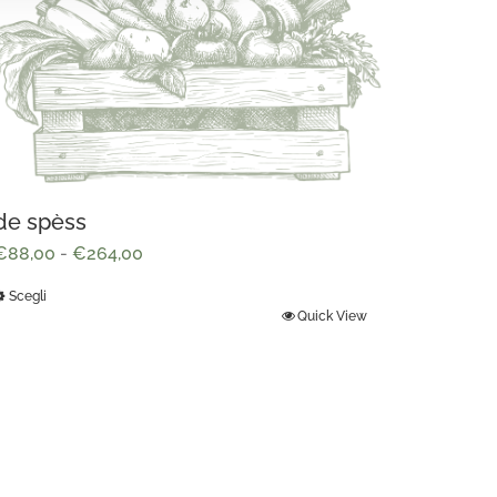
de spèss
Fascia
€
88,00
-
€
264,00
di
Scegli
prezzo:
Quick View
Questo
da
prodotto
€88,00
ha
a
più
€264,00
arianti.
Le