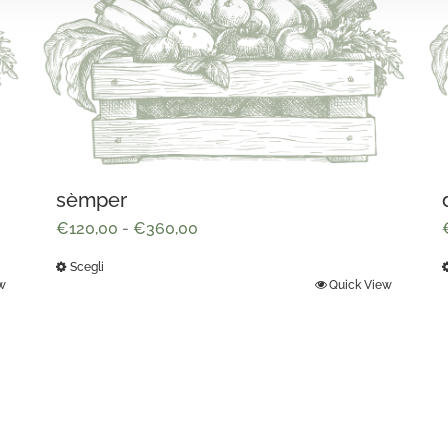
sèmper
Fascia
€
120,00
-
€
360,00
di
Scegli
prezzo:
w
Quick View
Questo
da
prodotto
€120,00
ha
a
più
€360,00
varianti.
v
Le