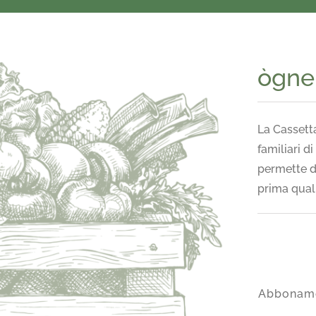
ògne
La Cassetta
familiari d
permette d
prima quali
Abbonam