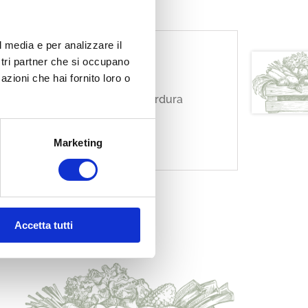
l media e per analizzare il
ostri partner che si occupano
azioni che hai fornito loro o
persone. Un misto di frutta e verdura
ualità.
Marketing
Accetta tutti
…