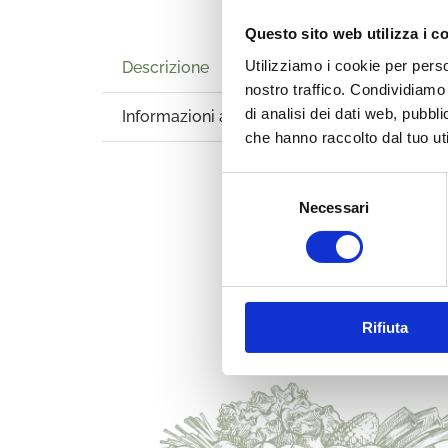
Questo sito web utilizza i c
Utilizziamo i cookie per perso
Descrizione
nostro traffico. Condividiamo 
Descriz
di analisi dei dati web, pubbl
Informazioni aggiuntive
che hanno raccolto dal tuo uti
La C
che 
Selezione
Necessari
del
consenso
Rifiuta