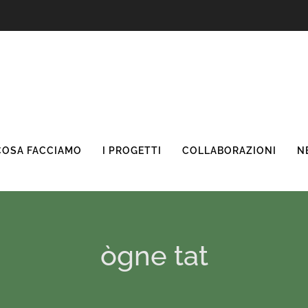
COSA FACCIAMO
I PROGETTI
COLLABORAZIONI
N
ògne tat