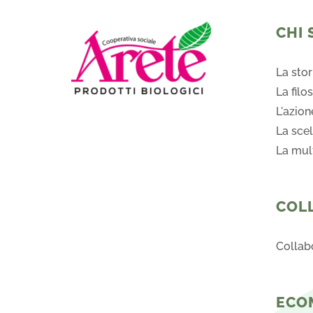
opzioni
possono
CHI 
essere
scelte
La stor
nella
La filo
pagina
L'azion
del
La scel
prodotto
La mult
COL
Collab
ECO