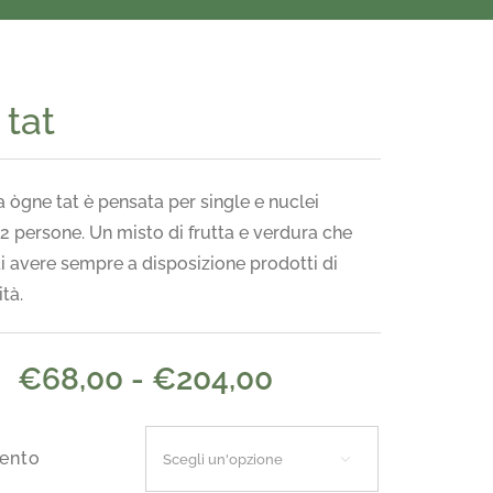
 tat
 ògne tat è pensata per single e nuclei
i 2 persone. Un misto di frutta e verdura che
i avere sempre a disposizione prodotti di
tà.
Fascia
€
68,00
-
€
204,00
di
prezzo:
ento

da