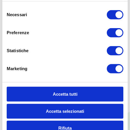
Selezione
COLLABORAZIONI
Necessari
del
consenso
Collaborazioni
Preferenze
ECOMMERCE
Statistiche
Account
Marketing
Condizioni generali
Pagamento e spedizioni
FAQ
Accetta tutti
Accetta selezionati
COSA FACCIAMO
Rifiuta