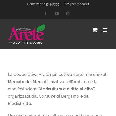
Salta
Contattaci: 035 341355
|
info@aretecoop.it
al
Facebook
YouTube
Instagram
contenuto
Ingrandisci
immagine
La Cooperativa Areté non poteva certo mancare al
Mercato dei Mercati
, inizitiva nell’ambito della
manifestazione
“Agricultura e diritto al cibo”
,
organizzata dal Comune di Bergamo e da
Biodistretto.
Un evento importante alla sua seconda edizione