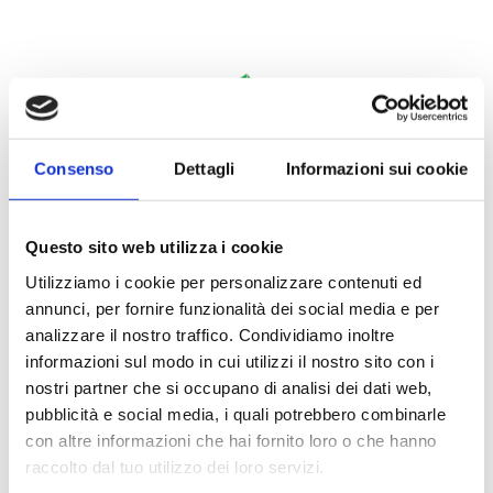
Consenso
Dettagli
Informazioni sui cookie
Questo sito web utilizza i cookie
CHI SIAMO
Utilizziamo i cookie per personalizzare contenuti ed
annunci, per fornire funzionalità dei social media e per
La storia di Aretè
analizzare il nostro traffico. Condividiamo inoltre
La filosofia di Aretè
informazioni sul modo in cui utilizzi il nostro sito con i
L'azione sociale di Aretè
nostri partner che si occupano di analisi dei dati web,
pubblicità e social media, i quali potrebbero combinarle
La scelta del biologico
con altre informazioni che hai fornito loro o che hanno
La multifunzionalità in Aretè
raccolto dal tuo utilizzo dei loro servizi.