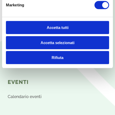
Agricoltura biologica
Marketing
Il vivaio biologico
Il negozio di Aretè
La vendita all'ingrosso
Accetta tutti
Accetta selezionati
NEWS
Rifiuta
Notizie da Areté
EVENTI
Calendario eventi