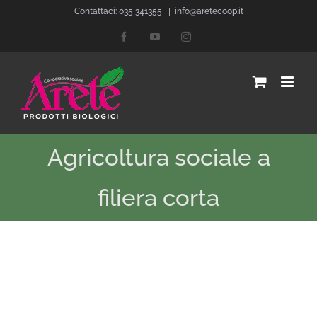
Salta
Contattaci: 035 341355
|
info@aretecoop.it
al
Facebook
YouTube
Instagram
contenuto
Agricoltura sociale a
filiera corta