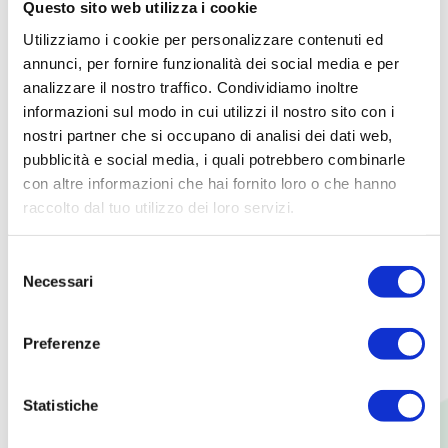
Questo sito web utilizza i cookie
Utilizziamo i cookie per personalizzare contenuti ed
COLLABORAZIONI
annunci, per fornire funzionalità dei social media e per
analizzare il nostro traffico. Condividiamo inoltre
Collaborazioni
informazioni sul modo in cui utilizzi il nostro sito con i
nostri partner che si occupano di analisi dei dati web,
pubblicità e social media, i quali potrebbero combinarle
con altre informazioni che hai fornito loro o che hanno
ECOMMERCE
raccolto dal tuo utilizzo dei loro servizi.
Account
Selezione
Condizioni generali
Necessari
del
Pagamento e spedizioni
consenso
FAQ
Preferenze
Statistiche
COSA FACCIAMO